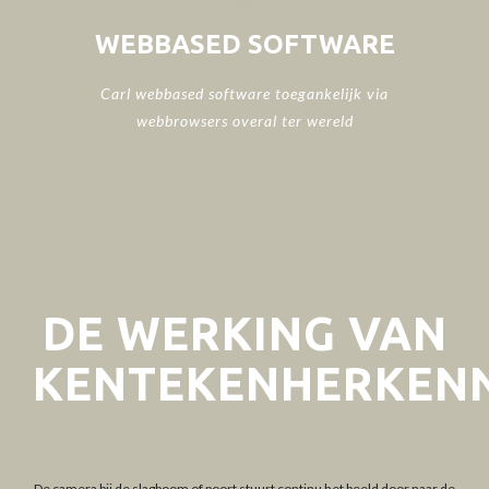
WEBBASED SOFTWARE
Carl webbased software toegankelijk via
webbrowsers overal ter wereld
DE WERKING VAN
KENTEKENHERKEN
De
camera
bij de slagboom of poort stuurt continu het beeld door naar de