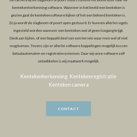
kentekenherkenning software. Wanneer in het beeld een kenteken is
gezien gaat de
kentekensoftware
kijken of het een bekend kenteken is.
Zo ja wordt de slagboom of poort open gestuurd. Er kunnen allerlei regels
ingesteld worden wanneer een kenteken wel of geen toegang krijgt.
Denk aan tijden, of een bepaald deel van een terrein waar men wel of niet
mag komen. Tevens zijn er allerlei software koppelingen mogelijk tussen
betaalautomaten en registratiesystemen. Daar wij onze software zelf
ontwikkelen is wij maatwerk mogelijk.
Kentekenherkenning
Kentekenregistratie
Kenteken camera
CONTACT